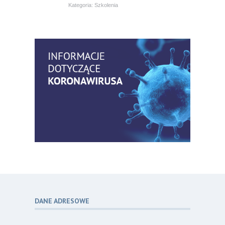
Kategoria:
Szkolenia
Bezpłatny webinar: Od wytycznych do
14
praktyki – aktualny konsensus ekspertów
07.26
w dostępie naczyniowym
Kategoria:
Szkolenia
Zaproszenie na Ogólnopolską
06
Konferencję Naukową „Terminologia
07.26
w pielęgniarstwie – komunikacja,
standaryzacja, praktyka”
Kategoria:
Konferencje
Bez strachu, z wiedzą – jak położna
06
może inspirować kobiety do świadomej
07.26
ochrony przed KZM?
Kategoria:
Podcasty
DANE ADRESOWE
Poza sezonem, poza schematem –
06
o nowym spojrzeniu na profilaktykę
07.26
chorób odkleszczowych