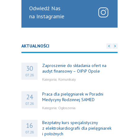
Odwiedź Nas
na Instagramie
AKTUALNOŚCI
Zaproszenie do składania ofert na
30
audyt finansowy – OIPiP Opole
07.26
Kategoria:
Komunikaty
Praca dla pielęgniarek w Poradni
24
Medycyny Rodzinnej SAMED
07.26
Kategoria:
Ogłoszenia
Bezpłatny kurs specjalistyczny
16
z elektrokardiografii dla pielęgniarek
07.26
i położnych