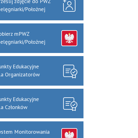
rześlij zdjęcie do PWZ
ielęgniarki/Położnej
obierz mPWZ
ielęgniarki/Położnej
unkty Edukacyjne
la Organizatorów
unkty Edukacyjne
la Członków
ystem Monitorowania