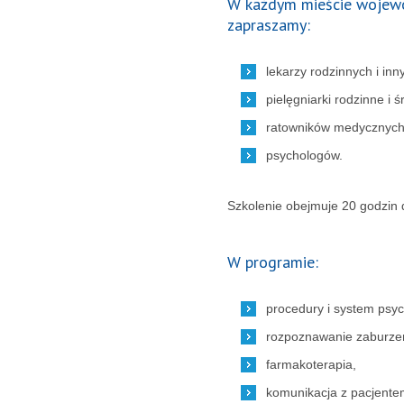
W każdym mieście wojewód
zapraszamy:
lekarzy rodzinnych i in
pielęgniarki rodzinne i 
ratowników medycznych
psychologów.
Szkolenie obejmuje 20 godzin 
W programie:
procedury i system psyc
rozpoznawanie zaburze
farmakoterapia,
komunikacja z pacjente