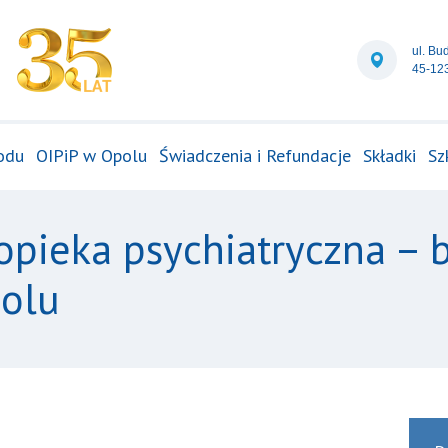
ul. Bu
45-12
odu
OIPiP w Opolu
Świadczenia i Refundacje
Składki
Sz
 opieka psychiatryczna – 
polu