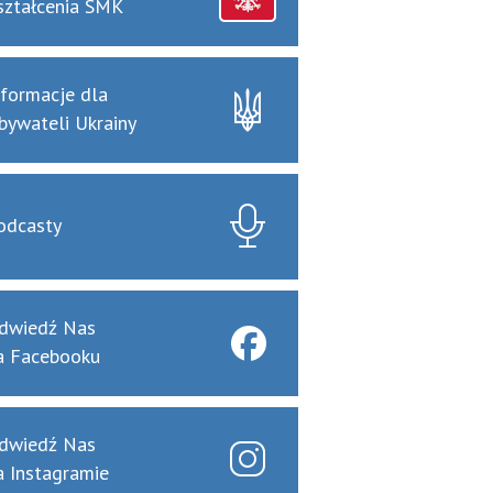
ształcenia SMK
nformacje dla
bywateli Ukrainy
odcasty
dwiedź Nas
a Facebooku
dwiedź Nas
a Instagramie