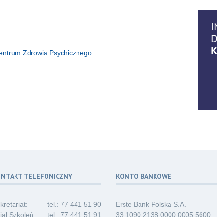
14
07.2
Centrum Zdrowia Psychicznego
06
07.2
06
07.2
ONTAKT TELEFONICZNY
KONTO BANKOWE
06
07.2
kretariat:
tel.: 77 441 51 90
Erste Bank Polska S.A.
iał Szkoleń:
tel.: 77 441 51 91
33 1090 2138 0000 0005 5600