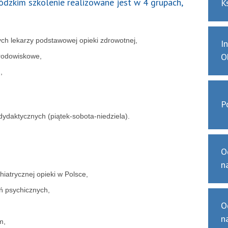
zkim szkolenie realizowane jest w 4 grupach,
K
nych lekarzy podstawowej opieki zdrowotnej,
I
O
środowiskowe,
,
P
dydaktycznych (piątek-sobota-niedziela).
O
n
hiatrycznej opieki w Polsce,
ń psychicznych,
O
n
m,