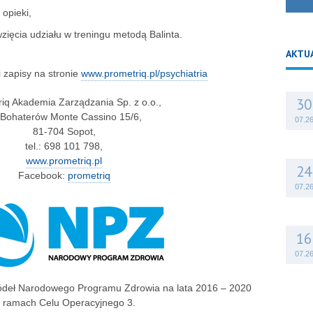
opieki,
ięcia udziału w treningu metodą Balinta.
AKTU
i zapisy na stronie
www.prometriq.pl/psychiatria
30
iq Akademia Zarządzania Sp. z o.o.,
. Bohaterów Monte Cassino 15/6,
07.2
81-704 Sopot,
tel.: 698 101 798,
www.prometriq.pl
24
Facebook:
prometriq
07.2
16
07.2
ódeł Narodowego Programu Zdrowia na lata 2016 – 2020
 ramach Celu Operacyjnego 3.