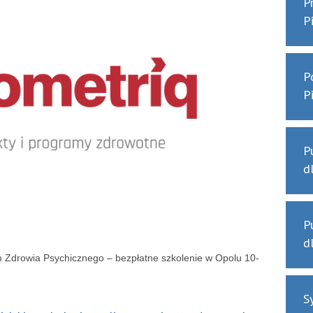
P
P
P
P
P
d
P
d
 Zdrowia Psychicznego – bezpłatne szkolenie w Opolu 10-
S