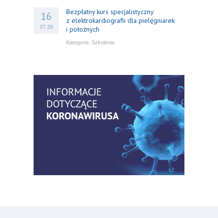
Bezpłatny kurs specjalistyczny
16
z elektrokardiografii dla pielęgniarek
07.26
i położnych
Kategoria:
Szkolenia
Bezpłatny webinar: Od wytycznych do
14
praktyki – aktualny konsensus ekspertów
07.26
w dostępie naczyniowym
Kategoria:
Szkolenia
Zaproszenie na Ogólnopolską
06
Konferencję Naukową „Terminologia
07.26
w pielęgniarstwie – komunikacja,
standaryzacja, praktyka”
Kategoria:
Konferencje
Bez strachu, z wiedzą – jak położna
06
może inspirować kobiety do świadomej
07.26
ochrony przed KZM?
Kategoria:
Podcasty