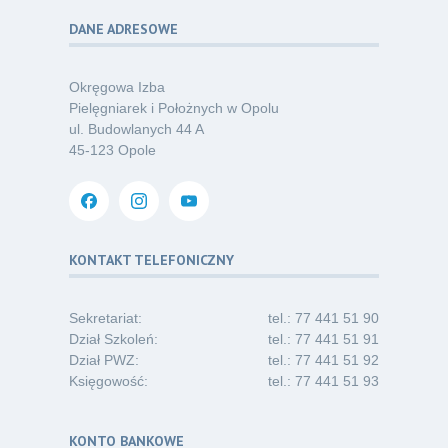
DANE ADRESOWE
Poza sezonem, poza schematem –
06
o nowym spojrzeniu na profilaktykę
07.26
chorób odkleszczowych
Okręgowa Izba
Kategoria:
Podcasty
Pielęgniarek i Położnych w Opolu
ul. Budowlanych 44 A
Oferta pracy – pielęgniarka/pielęgniarz
03
45-123 Opole
w opiece długoterminowej (Nysa)
07.26
Kategoria:
Ogłoszenia
Dni Otwarte dla studentów
30
i absolwentów pielęgniarstwa
KONTAKT TELEFONICZNY
06.26
Kategoria:
Komunikaty
Sekretariat:
tel.: 77 441 51 90
Dział Szkoleń:
tel.: 77 441 51 91
Dział PWZ:
tel.: 77 441 51 92
Księgowość:
tel.: 77 441 51 93
KONTO BANKOWE