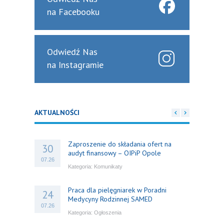
na Facebooku
Odwiedź Nas
na Instagramie
AKTUALNOŚCI
Zaproszenie do składania ofert na
30
audyt finansowy – OIPiP Opole
07.26
Kategoria:
Komunikaty
Praca dla pielęgniarek w Poradni
24
Medycyny Rodzinnej SAMED
07.26
Kategoria:
Ogłoszenia