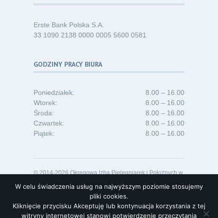
Erste Bank Polska S.A.
33 1090 2138 0000 0005 5600 0581
GODZINY PRACY BIURA
Poniedziałek:
8.00 – 16.00
Wtorek:
8.00 – 16.00
Środa:
8.00 – 16.00
Czwartek:
8.00 – 16.00
Piątek:
8.00 – 16.00
© 2014-2026 Okręgowa Izba Pielęgniarek i Położnych w
Opolu
W celu świadczenia usług na najwyższym poziomie stosujemy
Projekt i realizacja:
Lideon.pl
pliki cookies.
Kliknięcie przycisku Akceptuję lub kontynuacja korzystania z tej
witryny internetowej stanowi potwierdzenie przeczytania